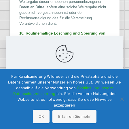
Weitergabe dieser erhobenen personenbezogenen
Daten an Dritte, sofern eine solche Weitergabe nicht
gesetzlich vorgeschrieben ist oder der
Rechtsverteidigung des für die Verarbeitung
Verantwortlichen dient.
10. Routinemäßige Löschung und Sperrung von
personenbezogenen Daten
Der für die Verarbeitung Verantwortliche verarbeitet
und speichert personenbezogene Daten der
betroffenen Person nur für den Zeitraum, der zur
Erreichung des Speicherungszwecks erforderlich ist
oder sofern dies durch den Europäischen Richtlinien-
Diese Website verwendet Cookies, um Ihre Erfahrung zu
und Verordnungsgeber oder einen anderen
Für Kanalsanierung Wildfeuer sind die Privatsphäre und die
verbessern. Durch die Nutzung dieser Website erklären Sie
Gesetzgeber in Gesetzen oder Vorschriften, welchen
Datensicherheit unserer Nutzer ein hohes Gut. Wir weisen Sie
sich mit unserem
Datenschutz
einverstanden.
der für die Verarbeitung Verantwortliche unterliegt,
deshalb auf die Verwendung von
Cookies und unsere
vorgesehen wurde.
Datenschutzerklaerung
hin. Für die weitere Nutzung der
Read more
Webseite ist es notwendig, dass Sie diese Hinweise
Entfällt der Speicherungszweck oder läuft eine vom
akzeptieren
Europäischen Richtlinien- und Verordnungsgeber oder
Accept all
einem anderen zuständigen Gesetzgeber
OK
Erfahren Sie mehr
vorgeschriebene Speicherfrist ab, werden die
personenbezogenen Daten routinemäßig und