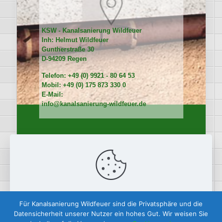
KSW - Kanalsanierung Wildfeuer
Inh: Helmut Wildfeuer
Guntherstraße 30
D-94209 Regen
Telefon: +49 (0) 9921 - 80 64 53
Mobil: +49 (0) 175 873 330 0
E-Mail:
info@kanalsanierung-wildfeuer.de
Diese Website verwendet Cookies, um Ihre Erfahrung zu
Für Kanalsanierung Wildfeuer sind die Privatsphäre und die
verbessern. Durch die Nutzung dieser Website erklären Sie
Datensicherheit unserer Nutzer ein hohes Gut. Wir weisen Sie
sich mit unserem
Datenschutz
einverstanden.